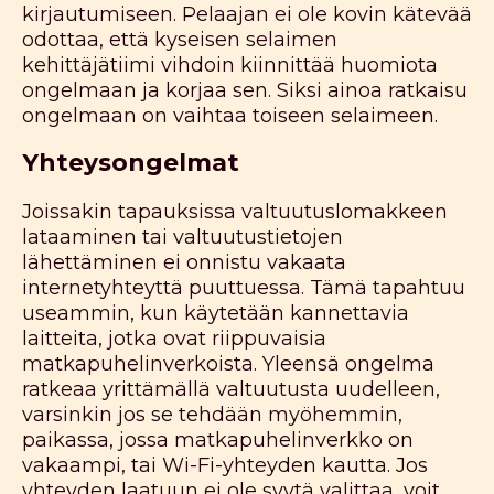
kirjautumiseen. Pelaajan ei ole kovin kätevää
odottaa, että kyseisen selaimen
kehittäjätiimi vihdoin kiinnittää huomiota
ongelmaan ja korjaa sen. Siksi ainoa ratkaisu
ongelmaan on vaihtaa toiseen selaimeen.
Yhteysongelmat
Joissakin tapauksissa valtuutuslomakkeen
lataaminen tai valtuutustietojen
lähettäminen ei onnistu vakaata
internetyhteyttä puuttuessa. Tämä tapahtuu
useammin, kun käytetään kannettavia
laitteita, jotka ovat riippuvaisia
matkapuhelinverkoista. Yleensä ongelma
ratkeaa yrittämällä valtuutusta uudelleen,
varsinkin jos se tehdään myöhemmin,
paikassa, jossa matkapuhelinverkko on
vakaampi, tai Wi-Fi-yhteyden kautta. Jos
yhteyden laatuun ei ole syytä valittaa, voit