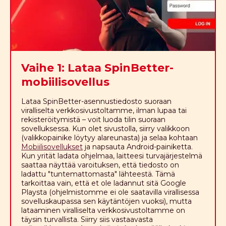
Vaihe 1: Lataa SpinBetter-
mobiilisovellus
Lataa SpinBetter-asennustiedosto suoraan
viralliselta verkkosivustoltamme, ilman lupaa tai
rekisteröitymistä – voit luoda tilin suoraan
sovelluksessa. Kun olet sivustolla, siirry valikkoon
(valikkopainike löytyy alareunasta) ja selaa kohtaan
Mobiilisovellukset
ja napsauta Android-painiketta.
Kun yrität ladata ohjelmaa, laitteesi turvajärjestelmä
saattaa näyttää varoituksen, että tiedosto on
ladattu "tuntemattomasta" lähteestä. Tämä
tarkoittaa vain, että et ole ladannut sitä Google
Playsta (ohjelmistomme ei ole saatavilla virallisessa
sovelluskaupassa sen käytäntöjen vuoksi), mutta
lataaminen viralliselta verkkosivustoltamme on
täysin turvallista. Siirry siis vastaavasta