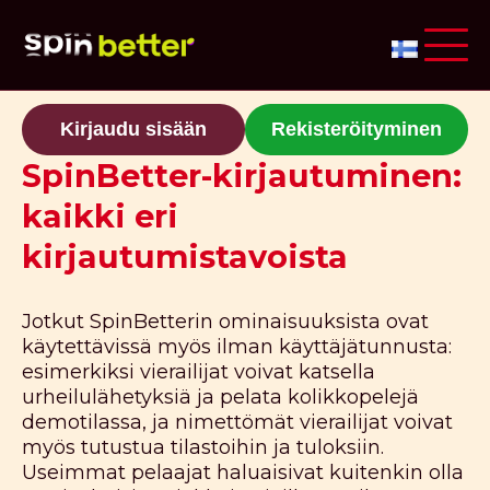
Kirjaudu sisään
Rekisteröityminen
SpinBetter-kirjautuminen:
kaikki eri
kirjautumistavoista
Jotkut SpinBetterin ominaisuuksista ovat
käytettävissä myös ilman käyttäjätunnusta:
esimerkiksi vierailijat voivat katsella
urheilulähetyksiä ja pelata kolikkopelejä
demotilassa, ja nimettömät vierailijat voivat
myös tutustua tilastoihin ja tuloksiin.
Useimmat pelaajat haluaisivat kuitenkin olla