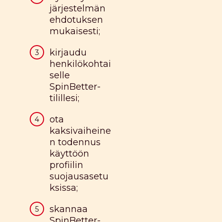
järjestelmän
ehdotuksen
mukaisesti;
kirjaudu
henkilökohtai
selle
SpinBetter-
tilillesi;
ota
kaksivaiheine
n todennus
käyttöön
profiilin
suojausasetu
ksissa;
skannaa
SpinBetter-