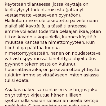
käytetään tilanteessa, jossa käyttäjä on
kieltäytynyt todentamisesta (jättänyt
vastaamatta vastaavaan pyyntöön).
Hallintomme ei ole oikeutettu palvelemaan
alaikäisiä käyttäjiä, ja tässä tilanteessa
emme voi edes todentaa pelaajan ikää, joten
tili on käytön ulkopuolella, kunnes käyttäjä
muuttaa kantaansa nimettömyyteen. Kun
tilinhaltija päättää luopua
nimettömyydestään, hänen on noudatettava
vahvistuspyynnössä lähetettyjä ohjeita. Jos
pyynnön tekemisestä on kulunut
huomattava aika, on järkevää ottaa yhteyttä
tukitiimiimme selvittääkseen, miten asiassa
tulisi edetä.
Asiakas näkee samanlaisen viestin, jos joku
on yrittänyt kirjautua hänen tililleen
syöttämällä väärän salasanan useita kertoja