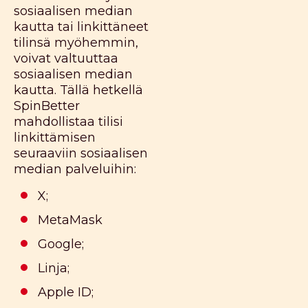
sosiaalisen median
kautta tai linkittäneet
tilinsä myöhemmin,
voivat valtuuttaa
sosiaalisen median
kautta. Tällä hetkellä
SpinBetter
mahdollistaa tilisi
linkittämisen
seuraaviin sosiaalisen
median palveluihin:
X;
MetaMask
Google;
Linja;
Apple ID;