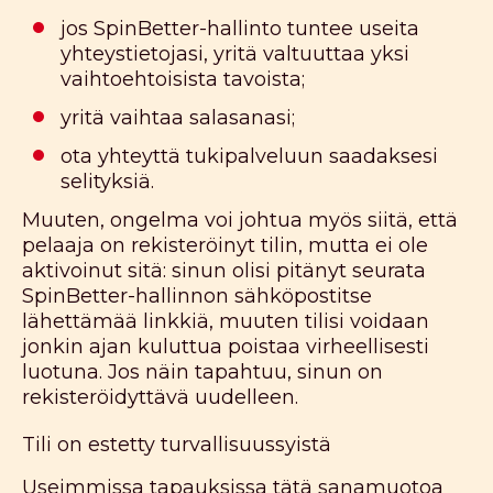
jos SpinBetter-hallinto tuntee useita
yhteystietojasi, yritä valtuuttaa yksi
vaihtoehtoisista tavoista;
yritä vaihtaa salasanasi;
ota yhteyttä tukipalveluun saadaksesi
selityksiä.
Muuten, ongelma voi johtua myös siitä, että
pelaaja on rekisteröinyt tilin, mutta ei ole
aktivoinut sitä: sinun olisi pitänyt seurata
SpinBetter-hallinnon sähköpostitse
lähettämää linkkiä, muuten tilisi voidaan
jonkin ajan kuluttua poistaa virheellisesti
luotuna. Jos näin tapahtuu, sinun on
rekisteröidyttävä uudelleen.
Tili on estetty turvallisuussyistä
Useimmissa tapauksissa tätä sanamuotoa