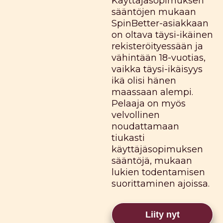
Käyttäjäsopimuksen
sääntöjen mukaan
SpinBetter-asiakkaan
on oltava täysi-ikäinen
rekisteröityessään ja
vähintään 18-vuotias,
vaikka täysi-ikäisyys
ikä olisi hänen
maassaan alempi.
Pelaaja on myös
velvollinen
noudattamaan
tiukasti
käyttäjäsopimuksen
sääntöjä, mukaan
lukien todentamisen
suorittaminen ajoissa.
Liity nyt