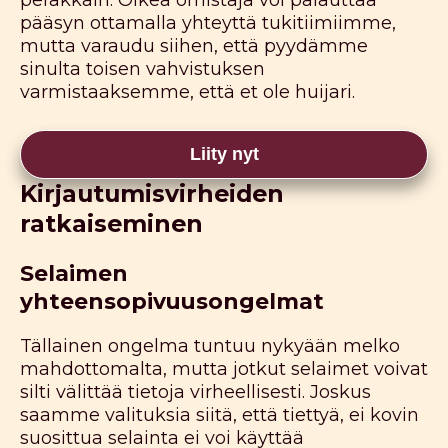
peräkkäin. Oikea omistaja voi palauttaa
pääsyn ottamalla yhteyttä tukitiimiimme,
mutta varaudu siihen, että pyydämme
sinulta toisen vahvistuksen
varmistaaksemme, että et ole huijari.
Liity nyt
Kirjautumisvirheiden
ratkaiseminen
Selaimen
yhteensopivuusongelmat
Tällainen ongelma tuntuu nykyään melko
mahdottomalta, mutta jotkut selaimet voivat
silti välittää tietoja virheellisesti. Joskus
saamme valituksia siitä, että tiettyä, ei kovin
suosittua selainta ei voi käyttää