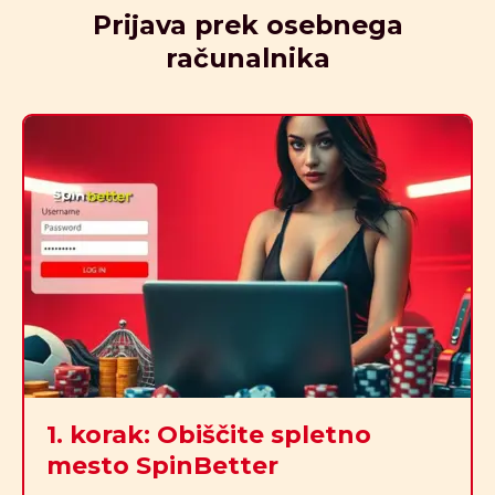
Prijava prek osebnega
računalnika
1. korak: Obiščite spletno
mesto SpinBetter