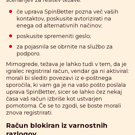
scenarijev za rešitev težave:
če uprava SpinBetter pozna več vaših
kontaktov, poskusite avtorizirati na
enega od alternativnih načinov;
poskusite spremeniti geslo;
za pojasnila se obrnite na službo za
podporo.
Mimogrede, težava je lahko tudi v tem, da je
igralec registriral račun, vendar ga ni aktiviral:
morali bi slediti povezavi iz e-poštnega
sporočila, ki vam ga je na vašo pošto poslala
uprava SpinBetter, sicer se lahko čez nekaj
časa vaš račun izbriše kot ustvarjen
pomotoma. Če se to zgodi, se boste morali
znova registrirati.
Račun blokiran iz varnostnih
razlogov