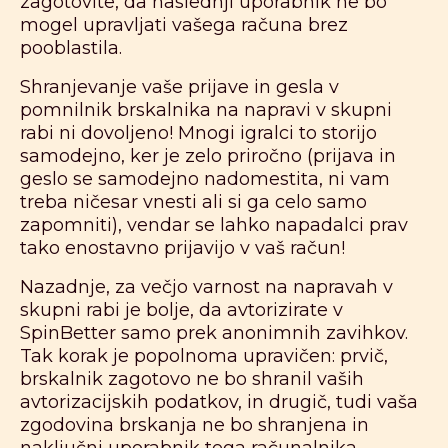
zagotovite, da naslednji uporabnik ne bo
mogel upravljati vašega računa brez
pooblastila.
Shranjevanje vaše prijave in gesla v
pomnilnik brskalnika na napravi v skupni
rabi ni dovoljeno! Mnogi igralci to storijo
samodejno, ker je zelo priročno (prijava in
geslo se samodejno nadomestita, ni vam
treba ničesar vnesti ali si ga celo samo
zapomniti), vendar se lahko napadalci prav
tako enostavno prijavijo v vaš račun!
Nazadnje, za večjo varnost na napravah v
skupni rabi je bolje, da avtorizirate v
SpinBetter samo prek anonimnih zavihkov.
Tak korak je popolnoma upravičen: prvič,
brskalnik zagotovo ne bo shranil vaših
avtorizacijskih podatkov, in drugič, tudi vaša
zgodovina brskanja ne bo shranjena in