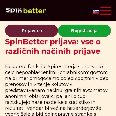
Prijavi se
Registracija
SpinBetter prijava: vse o
različnih načinih prijave
Nekatere funkcije SpinBetterja so na voljo
celo nepooblaščenim uporabnikom: gostom
na primer omogočamo ogled športnih video
prenosov in vrtenje kolutov v
predstavitvenem načinu igralnih avtomatov,
anonimni obiskovalci pa lahko tudi
raziskujejo naše razdelke s statistiko in
rezultati. Vendar bi večina hazarderjev še
vedno želela biti polnopravne stranke s