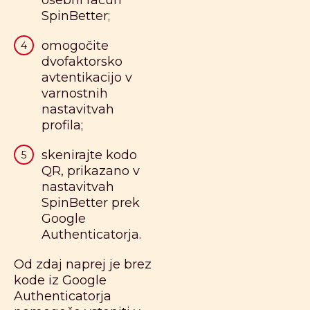
osebni račun
SpinBetter;
omogočite
dvofaktorsko
avtentikacijo v
varnostnih
nastavitvah
profila;
skenirajte kodo
QR, prikazano v
nastavitvah
SpinBetter prek
Google
Authenticatorja.
Od zdaj naprej je brez
kode iz Google
Authenticatorja