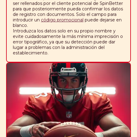
ser rellenados por el cliente potencial de SpinBetter
para que posteriormente pueda confirmar los datos
de registro con documentos. Solo el campo para
introducir un
código promocional
puede dejarse en
blanco.
Introduzca los datos solo en su propio nombre y
evite cuidadosamente la más mínima imprecisión o
error tipográfico, ya que su detección puede dar
lugar a problemas con la administración del
establecimiento.