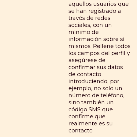
aquellos usuarios que
se han registrado a
través de redes
sociales, con un
mínimo de
información sobre sí
mismos. Rellene todos
los campos del perfil y
asegúrese de
confirmar sus datos
de contacto
introduciendo, por
ejemplo, no solo un
número de teléfono,
sino también un
código SMS que
confirme que
realmente es su
contacto.