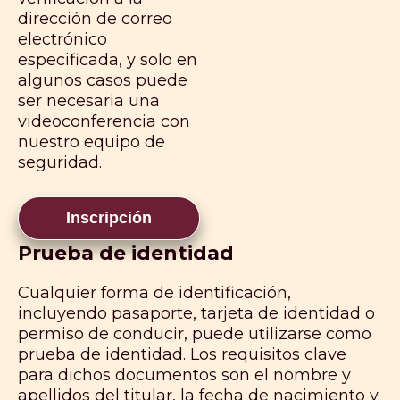
dirección de correo
electrónico
especificada, y solo en
algunos casos puede
ser necesaria una
videoconferencia con
nuestro equipo de
seguridad.
Inscripción
Prueba de identidad
Cualquier forma de identificación,
incluyendo pasaporte, tarjeta de identidad o
permiso de conducir, puede utilizarse como
prueba de identidad. Los requisitos clave
para dichos documentos son el nombre y
apellidos del titular, la fecha de nacimiento y