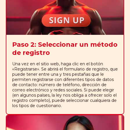
Paso 2: Seleccionar un método
de registro
Una vez en el sitio web, haga clic en el botón
«Registrarse». Se abrirá el formulario de registro, que
puede tener entre una y tres pestañas que le
permiten registrarse con diferentes tipos de datos
de contacto: número de teléfono, dirección de
correo electrónico y redes sociales. Si puede elegir
(en algunos países, la ley nos obliga a ofrecer solo el
registro completo), puede seleccionar cualquiera de
los tipos de cuestionario.