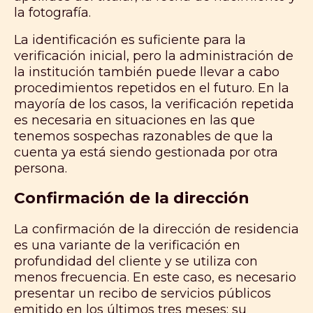
la fotografía.
La identificación es suficiente para la
verificación inicial, pero la administración de
la institución también puede llevar a cabo
procedimientos repetidos en el futuro. En la
mayoría de los casos, la verificación repetida
es necesaria en situaciones en las que
tenemos sospechas razonables de que la
cuenta ya está siendo gestionada por otra
persona.
Confirmación de la dirección
La confirmación de la dirección de residencia
es una variante de la verificación en
profundidad del cliente y se utiliza con
menos frecuencia. En este caso, es necesario
presentar un recibo de servicios públicos
emitido en los últimos tres meses; su