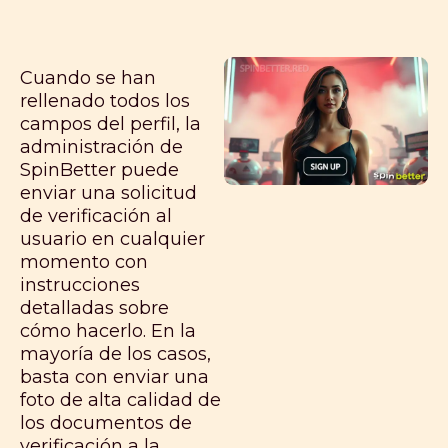
Cuando se han
rellenado todos los
campos del perfil, la
administración de
SpinBetter puede
enviar una solicitud
de verificación al
usuario en cualquier
momento con
instrucciones
detalladas sobre
cómo hacerlo. En la
mayoría de los casos,
basta con enviar una
foto de alta calidad de
los documentos de
verificación a la