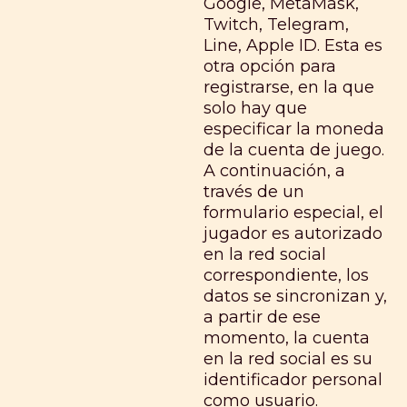
Google, MetaMask,
Twitch, Telegram,
Line, Apple ID. Esta es
otra opción para
registrarse, en la que
solo hay que
especificar la moneda
de la cuenta de juego.
A continuación, a
través de un
formulario especial, el
jugador es autorizado
en la red social
correspondiente, los
datos se sincronizan y,
a partir de ese
momento, la cuenta
en la red social es su
identificador personal
como usuario.