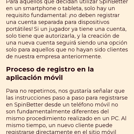
Para aquellos que decidan utilizar SpinBetter
en un smartphone o tableta, solo hay un
requisito fundamental: ¡no deben registrar
una cuenta separada para dispositivos
portátiles! Si un jugador ya tiene una cuenta,
solo tiene que autorizarla, y la creación de
una nueva cuenta seguirá siendo una opción
solo para aquellos que no hayan sido clientes
de nuestra empresa anteriormente.
Proceso de registro en la
aplicación móvil
Para no repetirnos, nos gustaría señalar que
las instrucciones paso a paso para registrarse
en SpinBetter desde un teléfono móvil no
son fundamentalmente diferentes del
mismo procedimiento realizado en un PC. Al
mismo tiempo, un nuevo cliente puede
registrarse directamente en el sitio móvil