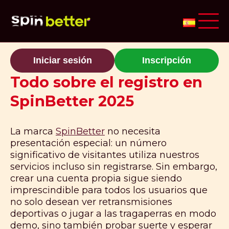
Iniciar sesión
Inscripción
Todo sobre el registro en
SpinBetter 2025
La marca
SpinBetter
no necesita
presentación especial: un número
significativo de visitantes utiliza nuestros
servicios incluso sin registrarse. Sin embargo,
crear una cuenta propia sigue siendo
imprescindible para todos los usuarios que
no solo desean ver retransmisiones
deportivas o jugar a las tragaperras en modo
demo, sino también probar suerte y esperar