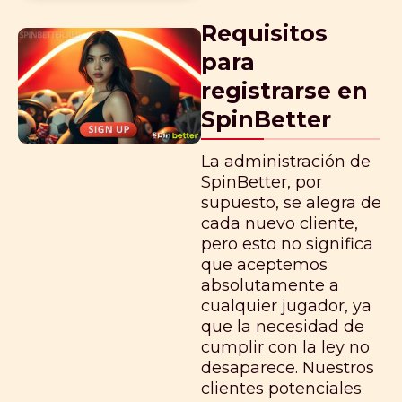
Requisitos
para
registrarse en
SpinBetter
La administración de
SpinBetter, por
supuesto, se alegra de
cada nuevo cliente,
pero esto no significa
que aceptemos
absolutamente a
cualquier jugador, ya
que la necesidad de
cumplir con la ley no
desaparece. Nuestros
clientes potenciales