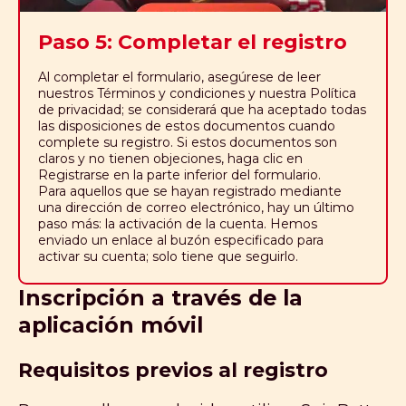
Paso 5: Completar el registro
Al completar el formulario, asegúrese de leer
nuestros Términos y condiciones y nuestra Política
de privacidad; se considerará que ha aceptado todas
las disposiciones de estos documentos cuando
complete su registro. Si estos documentos son
claros y no tienen objeciones, haga clic en
Registrarse en la parte inferior del formulario.
Para aquellos que se hayan registrado mediante
una dirección de correo electrónico, hay un último
paso más: la activación de la cuenta. Hemos
enviado un enlace al buzón especificado para
activar su cuenta; solo tiene que seguirlo.
Inscripción a través de la
aplicación móvil
Requisitos previos al registro