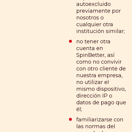
autoexcluido
previamente por
nosotros o
cualquier otra
institución similar;
no tener otra
cuenta en
SpinBetter, así
como no convivir
con otro cliente de
nuestra empresa,
no utilizar el
mismo dispositivo,
dirección IP o
datos de pago que
él;
familiarizarse con
las normas del