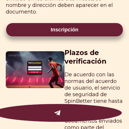
nombre y dirección deben aparecer en el
documento.
Inscripción
Plazos de
verificación
De acuerdo con las
normas del acuerdo
de usuario, el servicio
de seguridad de
SpinBetter tiene hasta
dos días para
comprobar los
documentos enviados
como parte del