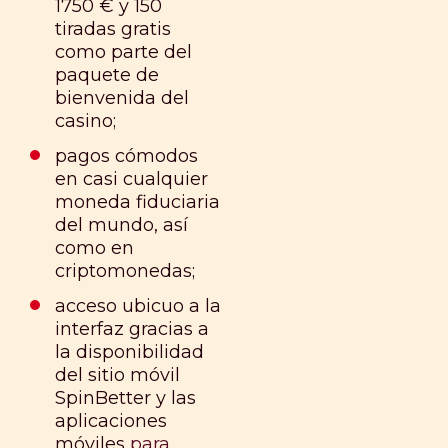
1750 € y 150
tiradas gratis
como parte del
paquete de
bienvenida del
casino;
pagos cómodos
en casi cualquier
moneda fiduciaria
del mundo, así
como en
criptomonedas;
acceso ubicuo a la
interfaz gracias a
la disponibilidad
del sitio móvil
SpinBetter y las
aplicaciones
móviles
para