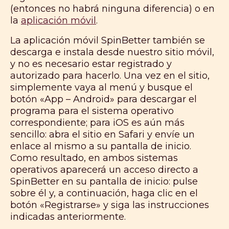
(entonces no habrá ninguna diferencia) o en
la
aplicación móvil
.
La aplicación móvil SpinBetter también se
descarga e instala desde nuestro sitio móvil,
y no es necesario estar registrado y
autorizado para hacerlo. Una vez en el sitio,
simplemente vaya al menú y busque el
botón «App – Android» para descargar el
programa para el sistema operativo
correspondiente; para iOS es aún más
sencillo: abra el sitio en Safari y envíe un
enlace al mismo a su pantalla de inicio.
Como resultado, en ambos sistemas
operativos aparecerá un acceso directo a
SpinBetter en su pantalla de inicio: pulse
sobre él y, a continuación, haga clic en el
botón «Registrarse» y siga las instrucciones
indicadas anteriormente.