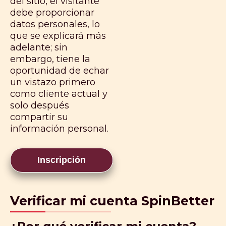
del sitio, el visitante
debe proporcionar
datos personales, lo
que se explicará más
adelante; sin
embargo, tiene la
oportunidad de echar
un vistazo primero
como cliente actual y
solo después
compartir su
información personal.
Inscripción
Verificar mi cuenta SpinBetter