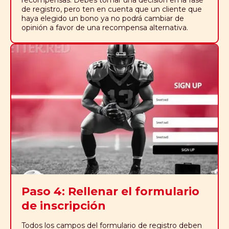
de registro, pero ten en cuenta que un cliente que
haya elegido un bono ya no podrá cambiar de
opinión a favor de una recompensa alternativa.
Paso 4: Rellenar el formulario
de inscripción
Todos los campos del formulario de registro deben