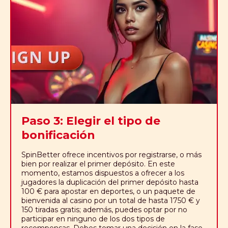
Paso 3: Elegir el tipo de
bonificación
SpinBetter ofrece incentivos por registrarse, o más
bien por realizar el primer depósito. En este
momento, estamos dispuestos a ofrecer a los
jugadores la duplicación del primer depósito hasta
100 € para apostar en deportes, o un paquete de
bienvenida al casino por un total de hasta 1750 € y
150 tiradas gratis; además, puedes optar por no
participar en ninguno de los dos tipos de
recompensas. Debes tomar una decisión en la fase