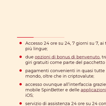
Accesso 24 ore su 24, 7 giorni su 7, ai t
più lingue;
due
opzioni di bonus di benvenuto
, t
giri gratuiti come parte del pacchetto
pagamenti convenienti in quasi tutte l
mondo, oltre che in criptovalute;
accesso ovunque all’interfaccia grazie 
mobile SpinBetter e delle
applicazion
iOS;
servizio di assistenza 24 ore su 24 con