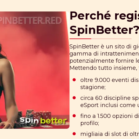
Perché regis
SpinBetter
SpinBetter è un sito di 
gamma di intrattenimenti
potenzialmente fornire le
Mettendo tutto insieme, t
oltre 9.000 eventi di
stagione;
circa 60 discipline sp
eSport inclusi come 
fino a 1.500 opzioni 
profilo;
migliaia di slot di olt