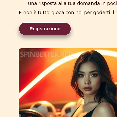
una risposta alla tua domanda in poch
E non è tutto: gioca con noi per goderti il 
Registrazione