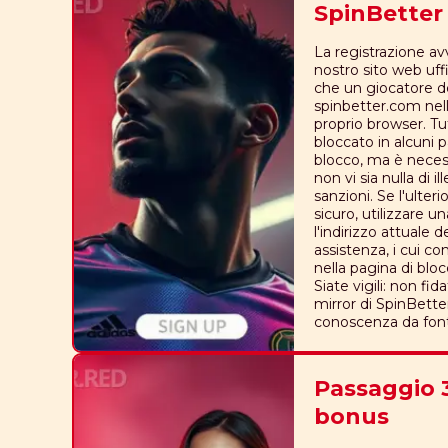
SpinBetter
La registrazione a
nostro sito web uffi
che un giocatore de
spinbetter.com nella
proprio browser. Tu
bloccato in alcuni pa
blocco, ma è necess
non vi sia nulla di
sanzioni. Se l'ulteri
sicuro, utilizzare 
l'indirizzo attuale d
assistenza, i cui c
nella pagina di bloc
Siate vigili: non fid
mirror di SpinBetter
conoscenza da fonti
Passaggio 3:
bonus