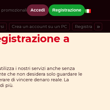
Accedi
Registrazione
i promozionali
»
si
Crea un account su un PC
Registrazione tr
egistrazione a
tilizza i nostri servizi anche senza
nte che non desidera solo guardare le
rare di vincere denaro reale. La
di più.