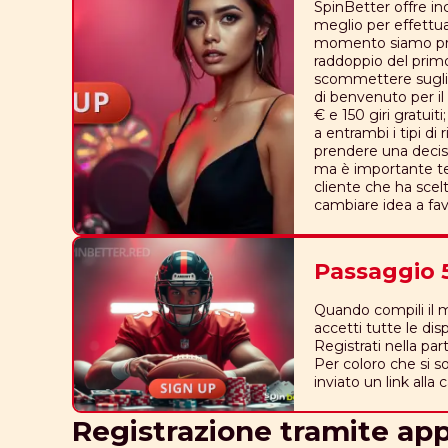
SpinBetter offre inc
meglio per effettuar
momento siamo pront
raddoppio del prim
scommettere sugli
di benvenuto per il 
€ e 150 giri gratuiti
a entrambi i tipi d
prendere una decisi
ma è importante t
cliente che ha scel
cambiare idea a fav
Passaggio 5
Quando compili il mo
accetti tutte le di
Registrati nella par
Per coloro che si so
inviato un link alla 
Registrazione tramite app