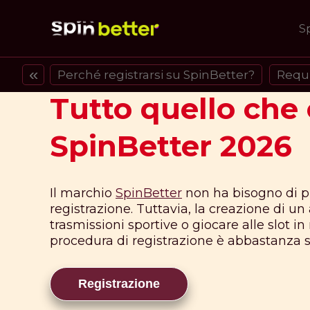
S
«
Perché registrarsi su SpinBetter?
Requi
Tutto quello che 
SpinBetter 2026
Il marchio
SpinBetter
non ha bisogno di pre
registrazione. Tuttavia, la creazione di 
trasmissioni sportive o giocare alle slot 
procedura di registrazione è abbastanza s
Registrazione