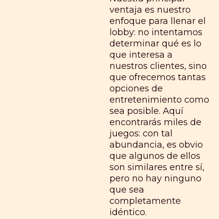
ventaja es nuestro
enfoque para llenar el
lobby: no intentamos
determinar qué es lo
que interesa a
nuestros clientes, sino
que ofrecemos tantas
opciones de
entretenimiento como
sea posible. Aquí
encontrarás miles de
juegos: con tal
abundancia, es obvio
que algunos de ellos
son similares entre sí,
pero no hay ninguno
que sea
completamente
idéntico.