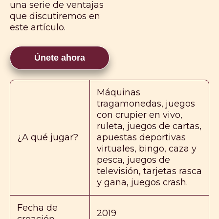
una serie de ventajas
que discutiremos en
este artículo.
Únete ahora
Máquinas
tragamonedas, juegos
con crupier en vivo,
ruleta, juegos de cartas,
¿A qué jugar?
apuestas deportivas
virtuales, bingo, caza y
pesca, juegos de
televisión, tarjetas rasca
y gana, juegos crash.
Fecha de
2019