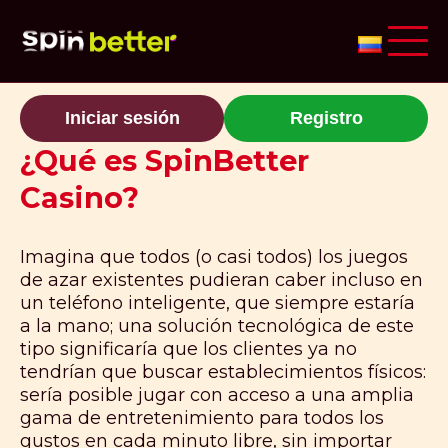
Iniciar sesión
Registro
¿Qué es SpinBetter
Casino?
Imagina que todos (o casi todos) los juegos
de azar existentes pudieran caber incluso en
un teléfono inteligente, que siempre estaría
a la mano; una solución tecnológica de este
tipo significaría que los clientes ya no
tendrían que buscar establecimientos físicos:
sería posible jugar con acceso a una amplia
gama de entretenimiento para todos los
gustos en cada minuto libre, sin importar