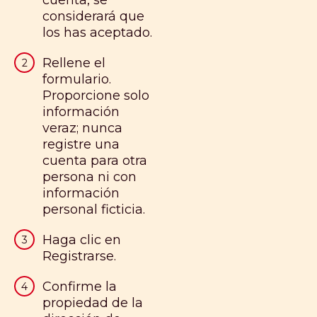
cuenta, se
considerará que
los has aceptado.
Rellene el
formulario.
Proporcione solo
información
veraz; nunca
registre una
cuenta para otra
persona ni con
información
personal ficticia.
Haga clic en
Registrarse.
Confirme la
propiedad de la