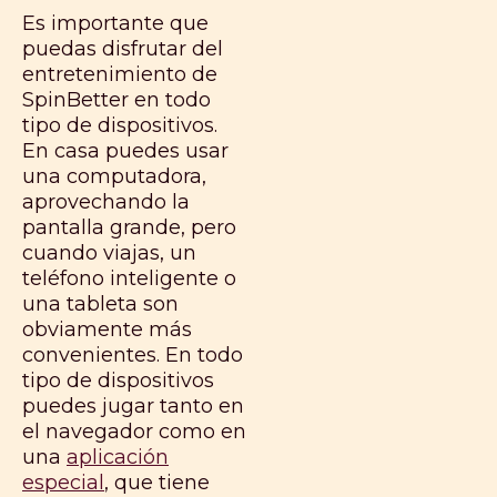
Es importante que
puedas disfrutar del
entretenimiento de
SpinBetter en todo
tipo de dispositivos.
En casa puedes usar
una computadora,
aprovechando la
pantalla grande, pero
cuando viajas, un
teléfono inteligente o
una tableta son
obviamente más
convenientes. En todo
tipo de dispositivos
puedes jugar tanto en
el navegador como en
una
aplicación
especial
, que tiene