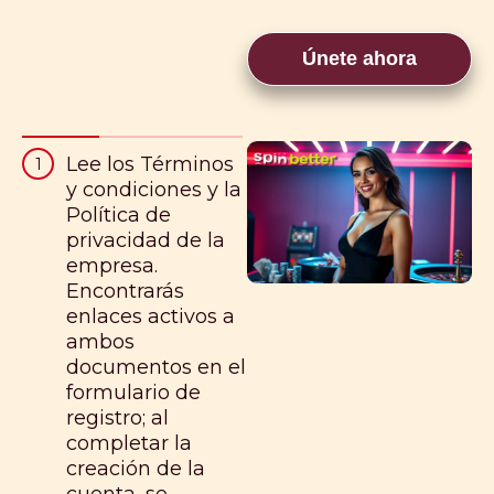
Únete ahora
Lee los Términos
y condiciones y la
Política de
privacidad de la
empresa.
Encontrarás
enlaces activos a
ambos
documentos en el
formulario de
registro; al
completar la
creación de la