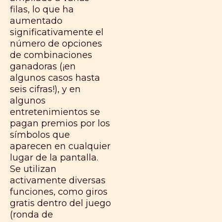
filas, lo que ha
aumentado
significativamente el
número de opciones
de combinaciones
ganadoras (¡en
algunos casos hasta
seis cifras!), y en
algunos
entretenimientos se
pagan premios por los
símbolos que
aparecen en cualquier
lugar de la pantalla.
Se utilizan
activamente diversas
funciones, como giros
gratis dentro del juego
(ronda de