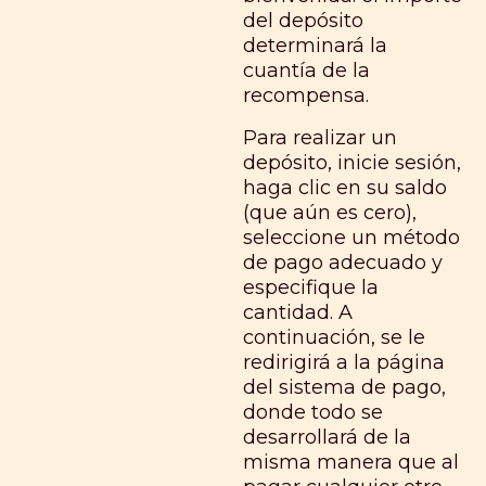
del depósito
determinará la
cuantía de la
recompensa.
Para realizar un
depósito, inicie sesión,
haga clic en su saldo
(que aún es cero),
seleccione un método
de pago adecuado y
especifique la
cantidad. A
continuación, se le
redirigirá a la página
del sistema de pago,
donde todo se
desarrollará de la
misma manera que al