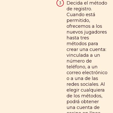
Decida el método
de registro.
Cuando está
permitido,
ofrecemos a los
nuevos jugadores
hasta tres
métodos para
crear una cuenta:
vinculada a un
número de
teléfono, a un
correo electrónico
o a una de las
redes sociales. Al
elegir cualquiera
de los métodos,
podrá obtener
una cuenta de