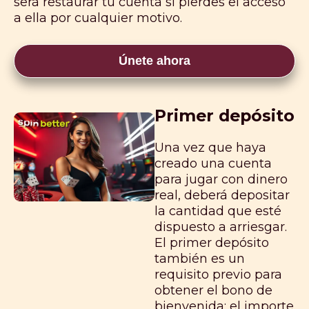
será restaurar tu cuenta si pierdes el acceso
a ella por cualquier motivo.
Únete ahora
Primer depósito
Una vez que haya
creado una cuenta
para jugar con dinero
real, deberá depositar
la cantidad que esté
dispuesto a arriesgar.
El primer depósito
también es un
requisito previo para
obtener el bono de
bienvenida: el importe