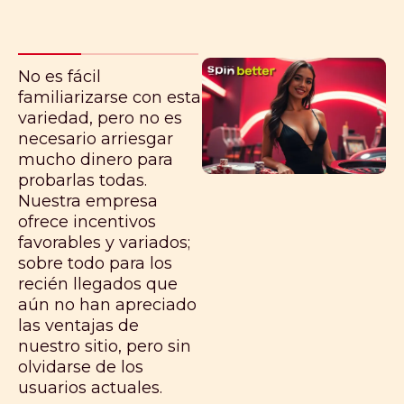
No es fácil
familiarizarse con esta
variedad, pero no es
necesario arriesgar
mucho dinero para
probarlas todas.
Nuestra empresa
ofrece incentivos
favorables y variados;
sobre todo para los
recién llegados que
aún no han apreciado
las ventajas de
nuestro sitio, pero sin
olvidarse de los
usuarios actuales.