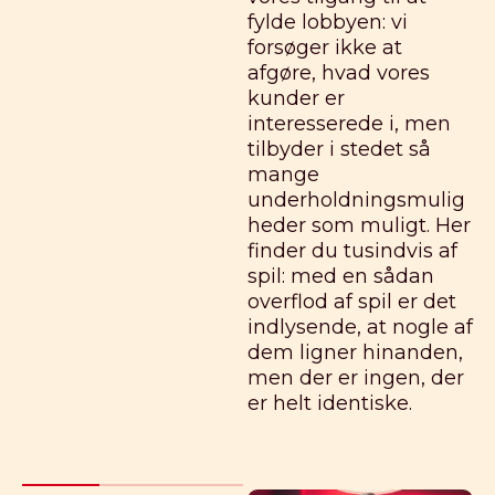
fylde lobbyen: vi
forsøger ikke at
afgøre, hvad vores
kunder er
interesserede i, men
tilbyder i stedet så
mange
underholdningsmulig
heder som muligt. Her
finder du tusindvis af
spil: med en sådan
overflod af spil er det
indlysende, at nogle af
dem ligner hinanden,
men der er ingen, der
er helt identiske.