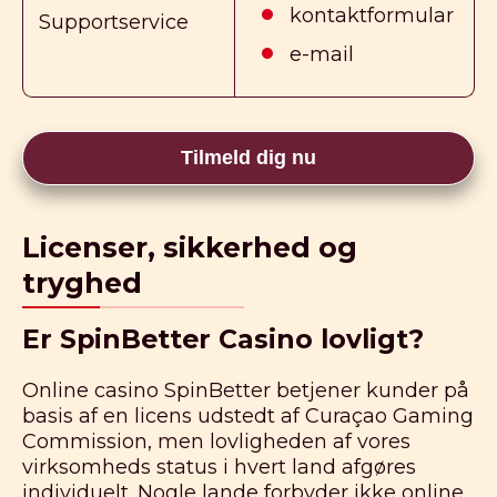
kontaktformular
Supportservice
e-mail
Tilmeld dig nu
Licenser, sikkerhed og
tryghed
Er SpinBetter Casino lovligt?
Online casino SpinBetter betjener kunder på
basis af en licens udstedt af Curaçao Gaming
Commission, men lovligheden af vores
virksomheds status i hvert land afgøres
individuelt. Nogle lande forbyder ikke online