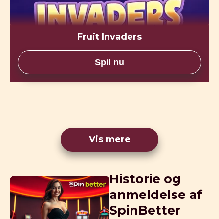
Fruit Invaders
Spil nu
Vis mere
Historie og
anmeldelse af
SpinBetter