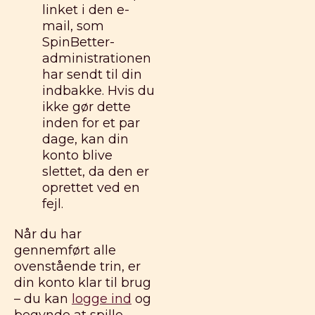
linket i den e-
mail, som
SpinBetter-
administrationen
har sendt til din
indbakke. Hvis du
ikke gør dette
inden for et par
dage, kan din
konto blive
slettet, da den er
oprettet ved en
fejl.
Når du har
gennemført alle
ovenstående trin, er
din konto klar til brug
– du kan
logge ind
og