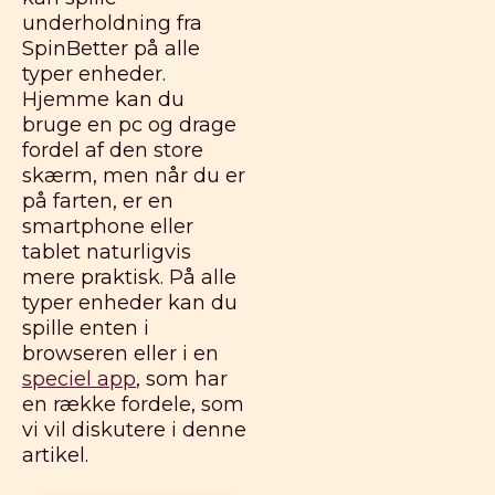
underholdning fra
SpinBetter på alle
typer enheder.
Hjemme kan du
bruge en pc og drage
fordel af den store
skærm, men når du er
på farten, er en
smartphone eller
tablet naturligvis
mere praktisk. På alle
typer enheder kan du
spille enten i
browseren eller i en
speciel app
, som har
en række fordele, som
vi vil diskutere i denne
artikel.