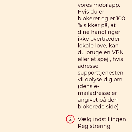
vores mobilapp.
Hvis du er
blokeret og er 100
% sikker på, at
dine handlinger
ikke overtræder
lokale love, kan
du bruge en VPN
eller et spejl, hvis
adresse
supporttjenesten
vil oplyse dig om
(dens e-
mailadresse er
angivet på den
blokerede side).
Vælg indstillingen
Registrering.