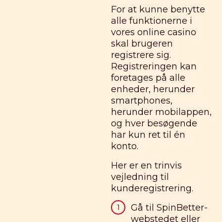
For at kunne benytte
alle funktionerne i
vores online casino
skal brugeren
registrere sig.
Registreringen kan
foretages på alle
enheder, herunder
smartphones,
herunder mobilappen,
og hver besøgende
har kun ret til én
konto.
Her er en trinvis
vejledning til
kunderegistrering.
Gå til SpinBetter-
webstedet eller