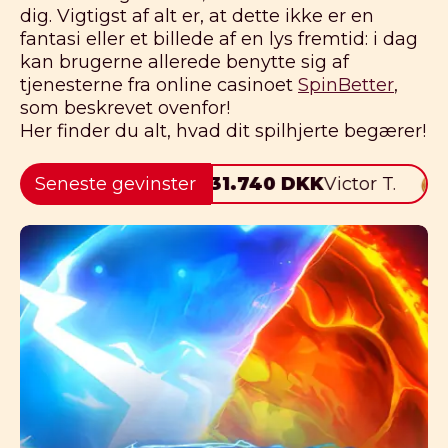
dig. Vigtigst af alt er, at dette ikke er en
fantasi eller et billede af en lys fremtid: i dag
kan brugerne allerede benytte sig af
tjenesterne fra online casinoet
SpinBetter
,
som beskrevet ovenfor!
Her finder du alt, hvad dit spilhjerte begærer!
 E.
31.740 DKK
Victor T.
24.680 DKK
Fre
Seneste gevinster