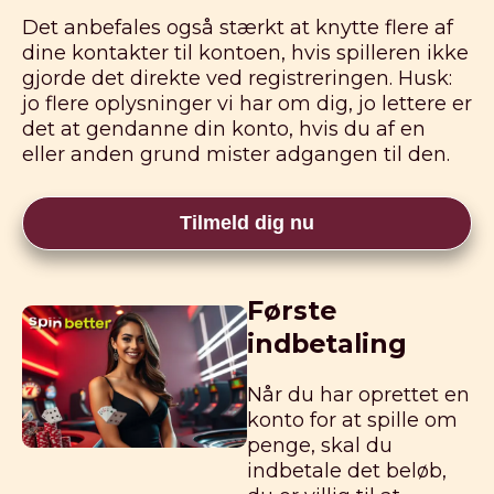
Det anbefales også stærkt at knytte flere af
dine kontakter til kontoen, hvis spilleren ikke
gjorde det direkte ved registreringen. Husk:
jo flere oplysninger vi har om dig, jo lettere er
det at gendanne din konto, hvis du af en
eller anden grund mister adgangen til den.
Tilmeld dig nu
Første
indbetaling
Når du har oprettet en
konto for at spille om
penge, skal du
indbetale det beløb,