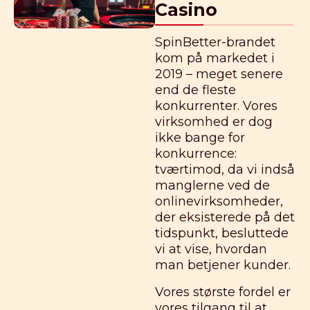
Casino
SpinBetter-brandet
kom på markedet i
2019 – meget senere
end de fleste
konkurrenter. Vores
virksomhed er dog
ikke bange for
konkurrence:
tværtimod, da vi indså
manglerne ved de
onlinevirksomheder,
der eksisterede på det
tidspunkt, besluttede
vi at vise, hvordan
man betjener kunder.
Vores største fordel er
vores tilgang til at