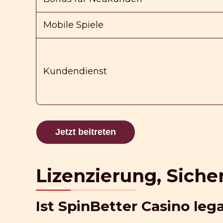
Mobile Spiele
Kundendienst
Jetzt beitreten
Lizenzierung, Sich
Ist SpinBetter Casino leg