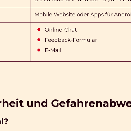
Mobile Website oder Apps für Andro
Online-Chat
Feedback-Formular
E-Mail
erheit und Gefahrenabw
al?