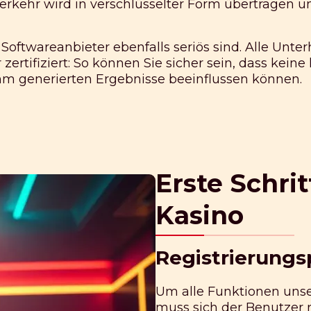
verkehr wird in verschlüsselter Form übertragen
Softwareanbieter ebenfalls seriös sind. Alle Unte
 zertifiziert: So können Sie sicher sein, dass kei
ihm generierten Ergebnisse beeinflussen können.
Erste Schri
Kasino
Registrierungs
Um alle Funktionen unse
muss sich der Benutzer r