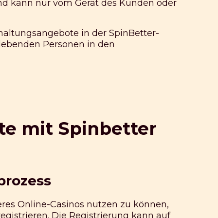
 und kann nur vom Gerät des Kunden oder
rhaltungsangebote in der SpinBetter-
ne lebenden Personen in den
tte mit Spinbetter
prozess
res Online-Casinos nutzen zu können,
egistrieren. Die Registrierung kann auf