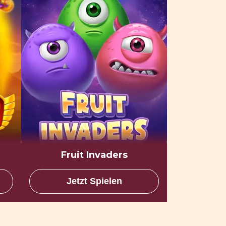
Fruit Invaders
Jetzt Spielen