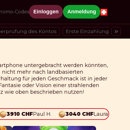
Einloggen
Anmeldung
romo-Codes
»
erprüfung des Kontos
Erste Einzahlung
Ausw
 Smartphone untergebracht werden könnten,
n nicht mehr nach landbasierten
haltung für jeden Geschmack ist in jeder
 Fantasie oder Vision einer strahlenden
z wie oben beschrieben nutzen!
l H.
3040 CHF
Laura B.
2730 CHF
Jonas