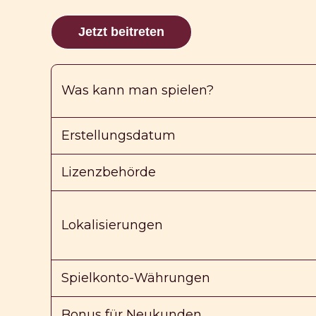
Jetzt beitreten
Was kann man spielen?
Erstellungsdatum
Lizenzbehörde
Lokalisierungen
Spielkonto-Währungen
Bonus für Neukunden