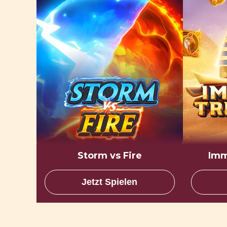
Storm vs Fire
Imm
Jetzt Spielen