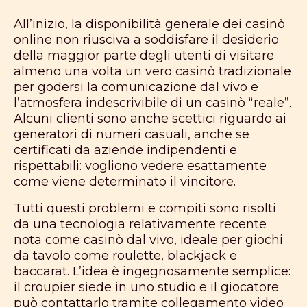
All’inizio, la disponibilità generale dei casinò
online non riusciva a soddisfare il desiderio
della maggior parte degli utenti di visitare
almeno una volta un vero casinò tradizionale
per godersi la comunicazione dal vivo e
l’atmosfera indescrivibile di un casinò “reale”.
Alcuni clienti sono anche scettici riguardo ai
generatori di numeri casuali, anche se
certificati da aziende indipendenti e
rispettabili: vogliono vedere esattamente
come viene determinato il vincitore.
Tutti questi problemi e compiti sono risolti
da una tecnologia relativamente recente
nota come casinò dal vivo, ideale per giochi
da tavolo come roulette, blackjack e
baccarat. L’idea è ingegnosamente semplice:
il croupier siede in uno studio e il giocatore
può contattarlo tramite collegamento video