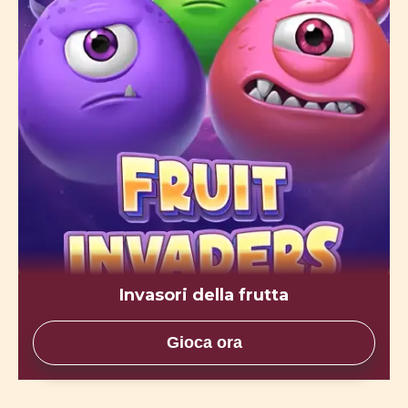
Invasori della frutta
Gioca ora