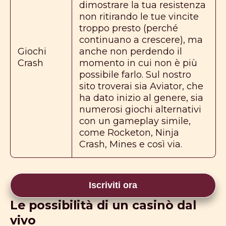
dimostrare la tua resistenza
non ritirando le tue vincite
troppo presto (perché
continuano a crescere), ma
Giochi
anche non perdendo il
Crash
momento in cui non è più
possibile farlo. Sul nostro
sito troverai sia Aviator, che
ha dato inizio al genere, sia
numerosi giochi alternativi
con un gameplay simile,
come Rocketon, Ninja
Crash, Mines e così via.
Iscriviti ora
Le possibilità di un casinò dal
vivo