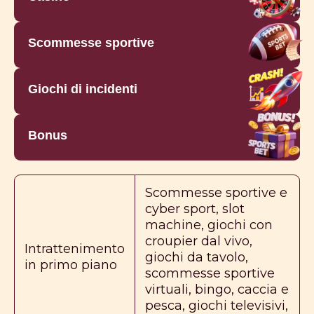
Scommesse sportive
Giochi di incidenti
Bonus
Scommesse sportive e
cyber sport, slot
machine, giochi con
croupier dal vivo,
Intrattenimento
giochi da tavolo,
in primo piano
scommesse sportive
virtuali, bingo, caccia e
pesca, giochi televisivi,