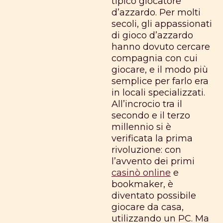
tipico giocatore
d’azzardo. Per molti
secoli, gli appassionati
di gioco d’azzardo
hanno dovuto cercare
compagnia con cui
giocare, e il modo più
semplice per farlo era
in locali specializzati.
All’incrocio tra il
secondo e il terzo
millennio si è
verificata la prima
rivoluzione: con
l’avvento dei primi
casinò online
e
bookmaker, è
diventato possibile
giocare da casa,
utilizzando un PC. Ma