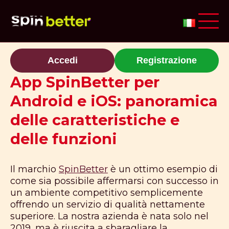
Accedi
Registrazione
App SpinBetter per
Android e iOS: panoramica
delle caratteristiche e
delle funzioni
Il marchio
SpinBetter
è un ottimo esempio di
come sia possibile affermarsi con successo in
un ambiente competitivo semplicemente
offrendo un servizio di qualità nettamente
superiore. La nostra azienda è nata solo nel
2019, ma è riuscita a sbaragliare la