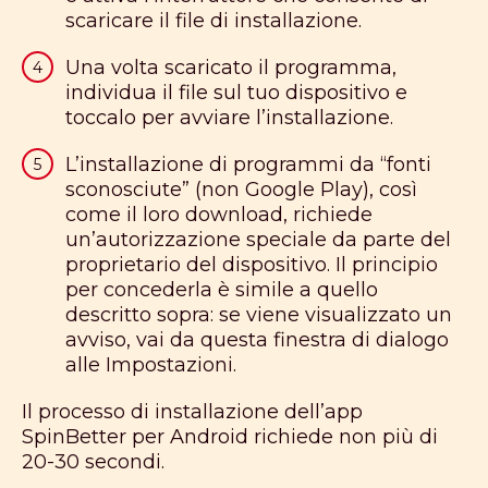
scaricare il file di installazione.
Una volta scaricato il programma,
individua il file sul tuo dispositivo e
toccalo per avviare l’installazione.
L’installazione di programmi da “fonti
sconosciute” (non Google Play), così
come il loro download, richiede
un’autorizzazione speciale da parte del
proprietario del dispositivo. Il principio
per concederla è simile a quello
descritto sopra: se viene visualizzato un
avviso, vai da questa finestra di dialogo
alle Impostazioni.
Il processo di installazione dell’app
SpinBetter per Android richiede non più di
20-30 secondi.