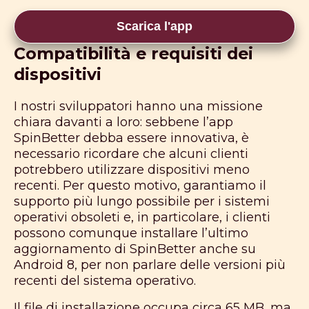
Scarica l'app
Compatibilità e requisiti dei
dispositivi
I nostri sviluppatori hanno una missione
chiara davanti a loro: sebbene l’app
SpinBetter debba essere innovativa, è
necessario ricordare che alcuni clienti
potrebbero utilizzare dispositivi meno
recenti. Per questo motivo, garantiamo il
supporto più lungo possibile per i sistemi
operativi obsoleti e, in particolare, i clienti
possono comunque installare l’ultimo
aggiornamento di SpinBetter anche su
Android 8, per non parlare delle versioni più
recenti del sistema operativo.
Il file di installazione occupa circa 65 MB, ma