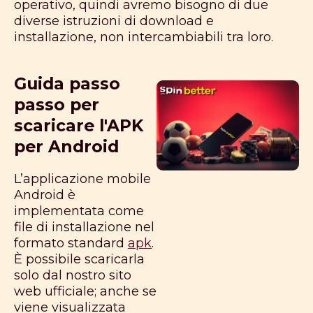
operativo, quindi avremo bisogno di due
diverse istruzioni di download e
installazione, non intercambiabili tra loro.
Guida passo
passo per
scaricare l'APK
per Android
L’applicazione mobile
Android è
implementata come
file di installazione nel
formato standard
apk
.
È possibile scaricarla
solo dal nostro sito
web ufficiale; anche se
viene visualizzata