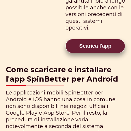
garantita il più a lungo
possibile anche con le
versioni precedenti di
questi sistemi
operativi.
Scarica l'app
Come scaricare e installare
l'app SpinBetter per Android
Le applicazioni mobili SpinBetter per
Android e iOS hanno una cosa in comune:
non sono disponibili nei negozi ufficiali
Google Play e App Store. Per il resto, la
procedura di installazione varia
notevolmente a seconda del sistema