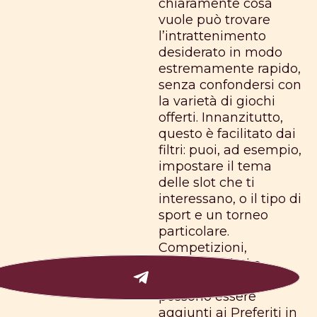
chiaramente cosa
vuole può trovare
l’intrattenimento
desiderato in modo
estremamente rapido,
senza confondersi con
la varietà di giochi
offerti. Innanzitutto,
questo è facilitato dai
filtri: puoi, ad esempio,
impostare il tema
delle slot che ti
interessano, o il tipo di
sport e un torneo
particolare.
Competizioni,
squadre, atleti e
giochi da casinò
possono essere
aggiunti ai Preferiti in