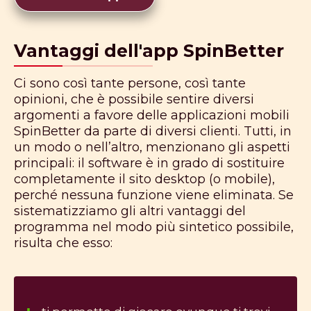
Vantaggi dell'app SpinBetter
Ci sono così tante persone, così tante
opinioni, che è possibile sentire diversi
argomenti a favore delle applicazioni mobili
SpinBetter da parte di diversi clienti. Tutti, in
un modo o nell’altro, menzionano gli aspetti
principali: il software è in grado di sostituire
completamente il sito desktop (o mobile),
perché nessuna funzione viene eliminata. Se
sistematizziamo gli altri vantaggi del
programma nel modo più sintetico possibile,
risulta che esso: