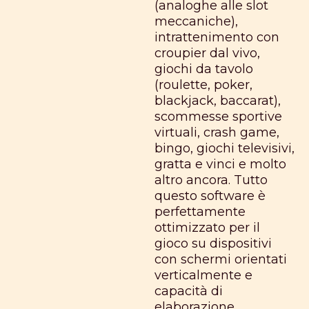
(analoghe alle slot
meccaniche),
intrattenimento con
croupier dal vivo,
giochi da tavolo
(roulette, poker,
blackjack, baccarat),
scommesse sportive
virtuali, crash game,
bingo, giochi televisivi,
gratta e vinci e molto
altro ancora. Tutto
questo software è
perfettamente
ottimizzato per il
gioco su dispositivi
con schermi orientati
verticalmente e
capacità di
elaborazione