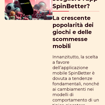
SpinBetter?
La crescente
popolarità dei
giochi e delle
scommesse
mobili
Innanzitutto, la scelta
a favore
dell’applicazione
mobile SpinBetter è
dovuta a tendenze
fondamentali, nonché
ai cambiamenti nei
modelli di
comportamento di un