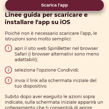
Scarica l'app
Linee guida per scaricare e
installare l'app su iOS
Poiché non è necessario scaricare l’app, le
istruzioni sono molto semplici:
apri il sito web SpinBetter nel browser
Safari (i browser alternativi sono meno
adattabili);
seleziona l’opzione Condividi;
invia il link alla schermata iniziale del
tuo dispositivo.
Subito dopo aver eseguito le azioni sopra
indicate, sulla schermata iniziale apparirà un
collegamento che ti consentirà di aprire