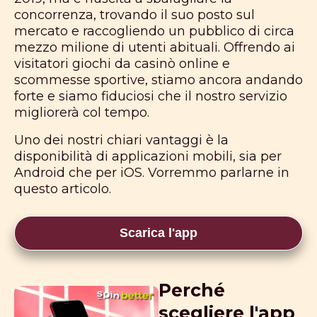
concorrenza, trovando il suo posto sul
mercato e raccogliendo un pubblico di circa
mezzo milione di utenti abituali. Offrendo ai
visitatori giochi da casinò online e
scommesse sportive, stiamo ancora andando
forte e siamo fiduciosi che il nostro servizio
migliorerà col tempo.
Uno dei nostri chiari vantaggi è la
disponibilità di applicazioni mobili, sia per
Android che per iOS. Vorremmo parlarne in
questo articolo.
Scarica l'app
Perché
scegliere l'app