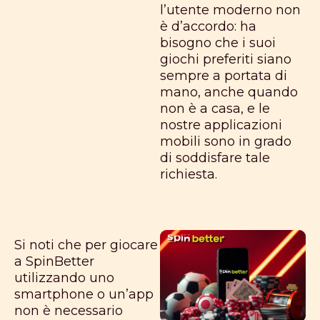
l’utente moderno non
è d’accordo: ha
bisogno che i suoi
giochi preferiti siano
sempre a portata di
mano, anche quando
non è a casa, e le
nostre applicazioni
mobili sono in grado
di soddisfare tale
richiesta.
Si noti che per giocare
a SpinBetter
utilizzando uno
smartphone o un’app
non è necessario