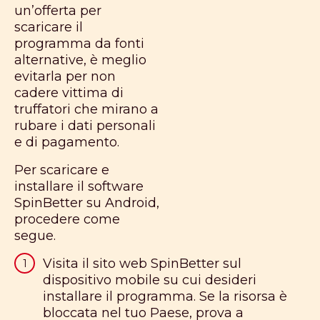
un’offerta per
scaricare il
programma da fonti
alternative, è meglio
evitarla per non
cadere vittima di
truffatori che mirano a
rubare i dati personali
e di pagamento.
Per scaricare e
installare il software
SpinBetter su Android,
procedere come
segue.
Visita il sito web SpinBetter sul
dispositivo mobile su cui desideri
installare il programma. Se la risorsa è
bloccata nel tuo Paese, prova a