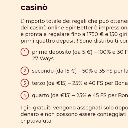
casinò
L’importo totale dei regali che può otten
del casinò online SpinBetter è impression
è pronta a regalare fino a 1750 € e 150 giri 
primi quattro depositi! Sono distribuiti c
primo deposito (da 5 €) – 100% e 30 FS
27 Ways;
secondo (da 15 €) – 50% e 35 FS per l
terzo (da €15) – 25% e 40 FS per Bonan
quarto (da €15) – 25% e 45 FS per Bon
I giri gratuiti vengono assegnati solo d
denaro e non possono essere conteggiati da
criptovaluta.