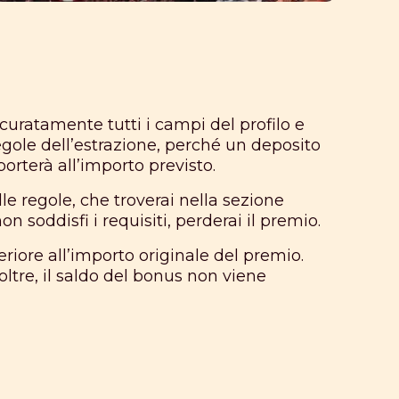
curatamente tutti i campi del profilo e
regole dell’estrazione, perché un deposito
orterà all’importo previsto.
le regole, che troverai nella sezione
 soddisfi i requisiti, perderai il premio.
riore all’importo originale del premio.
oltre, il saldo del bonus non viene