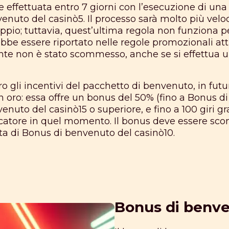
 effettuata entro 7 giorni con l’esecuzione di una
uto del casinò5. Il processo sarà molto più veloce
o; tuttavia, quest’ultima regola non funziona per 
ebbe essere riportato nelle regole promozionali att
nte non è stato scommesso, anche se si effettua 
o gli incentivi del pacchetto di benvenuto, in futur
n oro: essa offre un bonus del 50% (fino a Bonus 
nuto del casinò15 o superiore, e fino a 100 giri g
iocatore in quel momento. Il bonus deve essere s
ta di Bonus di benvenuto del casinò10.
Bonus di benve