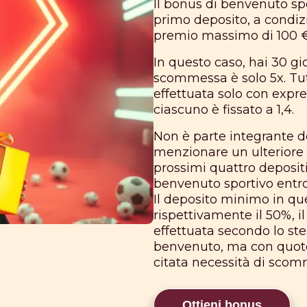
Il bonus di benvenuto sp
primo deposito, a condiz
premio massimo di 100 €
In questo caso, hai 30 g
scommessa è solo 5x. Tu
effettuata solo con expre
ciascuno è fissato a 1,4.
Non è parte integrante d
menzionare un ulteriore i
prossimi quattro depositi
benvenuto sportivo entro 
Il deposito minimo in qu
rispettivamente il 50%, i
effettuata secondo lo ste
benvenuto, ma con quote s
citata necessità di scomm
Ottieni bonus