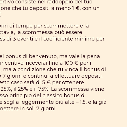
ortivo consiste nel raddoppio del tuo
ione che tu depositi almeno 1 €, con un
.
iorni di tempo per scommettere e la
ttavia, la scommessa può essere
ss di 3 eventi e il coefficiente minimo per
el bonus di benvenuto, ma vale la pena
ncentivo: riceverai fino a 100 € per i
, ma a condizione che tu vinca il bonus di
7 giorni e continui a effettuare depositi.
esto caso sarà di 5 € per ottenere
l 25%, il 25% e il 75%. La scommessa viene
sso principio del classico bonus di
oglia leggermente più alte – 1,5, e la già
ettere in soli 7 giorni.