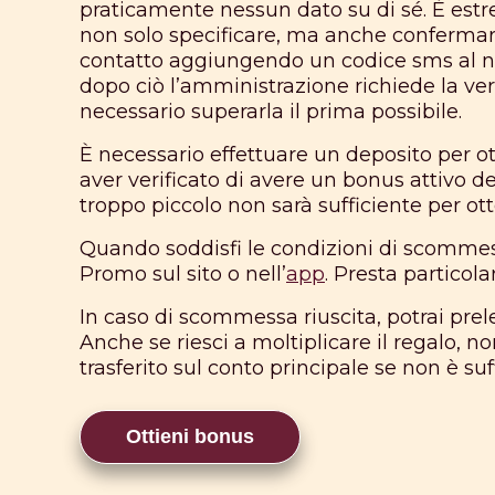
praticamente nessun dato su di sé. È es
non solo specificare, ma anche confermare
contatto aggiungendo un codice sms al n
dopo ciò l’amministrazione richiede la veri
necessario superarla il prima possibile.
È necessario effettuare un deposito per o
aver verificato di avere un bonus attivo de
troppo piccolo non sarà sufficiente per ot
Quando soddisfi le condizioni di scommessa
Promo sul sito o nell’
app
. Presta particol
In caso di scommessa riuscita, potrai prel
Anche se riesci a moltiplicare il regalo, n
trasferito sul conto principale se non è 
Ottieni bonus