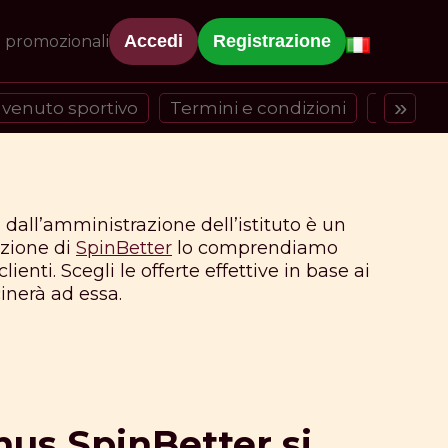
Accedi
Registrazione
i promozionali
»
venuto sportivo
Termini e condizioni
Bonus c
i dall’amministrazione dell’istituto è un
azione di
SpinBetter
lo comprendiamo
nti. Scegli le offerte effettive in base ai
cinerà ad essa.
nus SpinBetter si