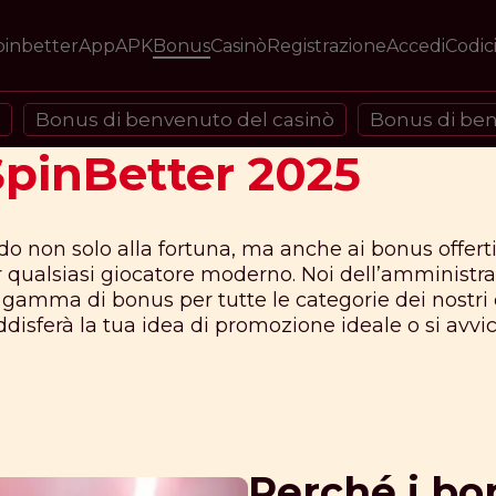
pinbetter
App
APK
Bonus
Casinò
Registrazione
Accedi
Codic
Bonus di benvenuto del casinò
Bonus di ben
SpinBetter 2025
ardo non solo alla fortuna, ma anche ai bonus offert
er qualsiasi giocatore moderno. Noi dell’amministr
mma di bonus per tutte le categorie dei nostri clie
ddisferà la tua idea di promozione ideale o si avvi
Perché i bo