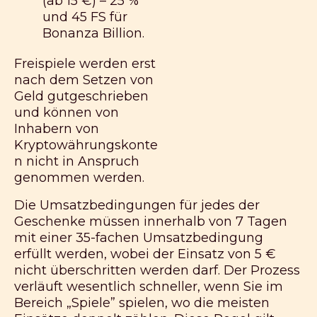
(ab 15 €) – 25 %
und 45 FS für
Bonanza Billion.
Freispiele werden erst
nach dem Setzen von
Geld gutgeschrieben
und können von
Inhabern von
Kryptowährungskonte
n nicht in Anspruch
genommen werden.
Die Umsatzbedingungen für jedes der
Geschenke müssen innerhalb von 7 Tagen
mit einer 35-fachen Umsatzbedingung
erfüllt werden, wobei der Einsatz von 5 €
nicht überschritten werden darf. Der Prozess
verläuft wesentlich schneller, wenn Sie im
Bereich „Spiele” spielen, wo die meisten