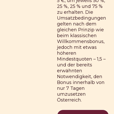
5 €, um jeweils 50 %,
25 %, 25 % und 75 %
zu erhalten. Die
Umsatzbedingungen
gelten nach dem
gleichen Prinzip wie
beim klassischen
Willkommensbonus,
jedoch mit etwas
höheren
Mindestquoten – 1,5 –
und der bereits
erwähnten
Notwendigkeit, den
Bonus innerhalb von
nur 7 Tagen
umzusetzen
Österreich.