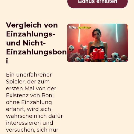
Bonus erhalten
Vergleich von
Einzahlungs-
und Nicht-
Einzahlungsbon
i
Ein unerfahrener
Spieler, der zum
ersten Mal von der
Existenz von Boni
ohne Einzahlung
erfährt, wird sich
wahrscheinlich dafür
interessieren und
versuchen, sich nur