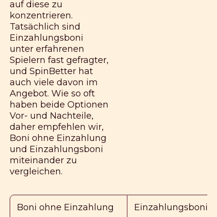
auf diese zu
konzentrieren.
Tatsächlich sind
Einzahlungsboni
unter erfahrenen
Spielern fast gefragter,
und SpinBetter hat
auch viele davon im
Angebot. Wie so oft
haben beide Optionen
Vor- und Nachteile,
daher empfehlen wir,
Boni ohne Einzahlung
und Einzahlungsboni
miteinander zu
vergleichen.
Boni ohne Einzahlung
Einzahlungsboni