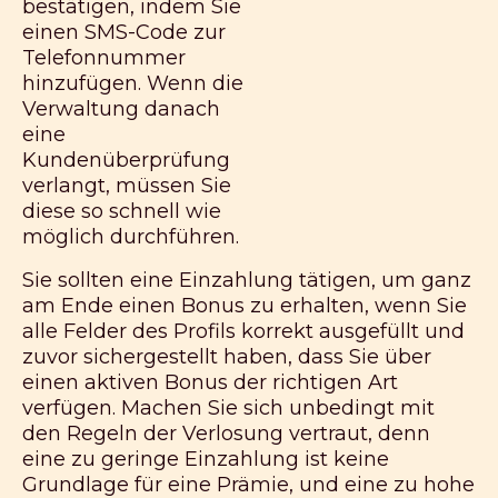
bestätigen, indem Sie
einen SMS-Code zur
Telefonnummer
hinzufügen. Wenn die
Verwaltung danach
eine
Kundenüberprüfung
verlangt, müssen Sie
diese so schnell wie
möglich durchführen.
Sie sollten eine Einzahlung tätigen, um ganz
am Ende einen Bonus zu erhalten, wenn Sie
alle Felder des Profils korrekt ausgefüllt und
zuvor sichergestellt haben, dass Sie über
einen aktiven Bonus der richtigen Art
verfügen. Machen Sie sich unbedingt mit
den Regeln der Verlosung vertraut, denn
eine zu geringe Einzahlung ist keine
Grundlage für eine Prämie, und eine zu hohe