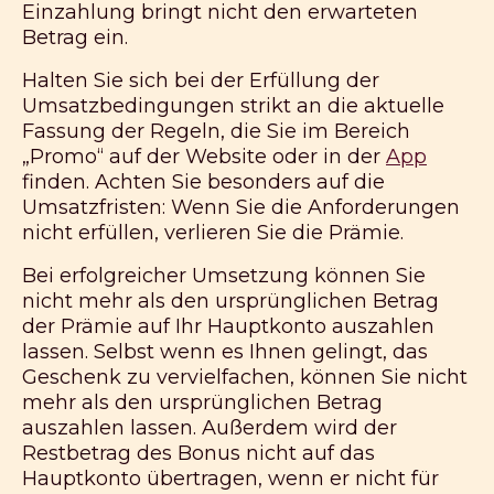
Einzahlung bringt nicht den erwarteten
Betrag ein.
Halten Sie sich bei der Erfüllung der
Umsatzbedingungen strikt an die aktuelle
Fassung der Regeln, die Sie im Bereich
„Promo“ auf der Website oder in der
App
finden. Achten Sie besonders auf die
Umsatzfristen: Wenn Sie die Anforderungen
nicht erfüllen, verlieren Sie die Prämie.
Bei erfolgreicher Umsetzung können Sie
nicht mehr als den ursprünglichen Betrag
der Prämie auf Ihr Hauptkonto auszahlen
lassen. Selbst wenn es Ihnen gelingt, das
Geschenk zu vervielfachen, können Sie nicht
mehr als den ursprünglichen Betrag
auszahlen lassen. Außerdem wird der
Restbetrag des Bonus nicht auf das
Hauptkonto übertragen, wenn er nicht für