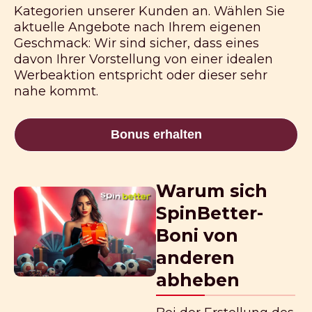
Kategorien unserer Kunden an. Wählen Sie
aktuelle Angebote nach Ihrem eigenen
Geschmack: Wir sind sicher, dass eines
davon Ihrer Vorstellung von einer idealen
Werbeaktion entspricht oder dieser sehr
nahe kommt.
Bonus erhalten
Warum sich
SpinBetter-
Boni von
anderen
abheben