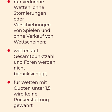
nur verlorene
Wetten, ohne
Stornierungen
oder
Verschiebungen
von Spielen und
ohne Verkauf von
Wettscheinen;
wetten auf
Gesamtpunktzahl
und Foren werden
nicht
berücksichtigt;
für Wetten mit
Quoten unter 1,5
wird keine
Rückerstattung
gewährt.