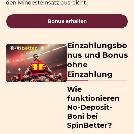
den Mindesteinsatz ausreicht.
Bonus erhalten
Einzahlungsbo
nus und Bonus
ohne
Einzahlung
Wie
funktionieren
No-Deposit-
Boni bei
SpinBetter?