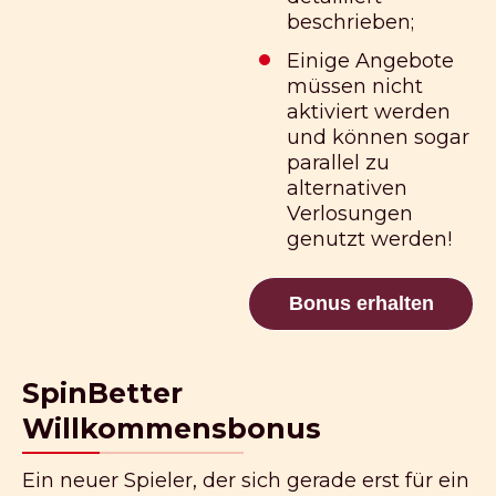
beschrieben;
Einige Angebote
müssen nicht
aktiviert werden
und können sogar
parallel zu
alternativen
Verlosungen
genutzt werden!
Bonus erhalten
SpinBetter
Willkommensbonus
Ein neuer Spieler, der sich gerade erst für ein