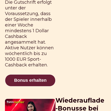
Die Gutschrift erfolgt
unter der
Voraussetzung, dass
der Spieler innerhalb
einer Woche
mindestens 1 Dollar
Cashback
angesammelt hat.
Aktive Nutzer können
wöchentlich bis zu
1000 EUR Sport-
Cashback erhalten.
Bonus erhalten
Wiederauflade
-Bonusse bei