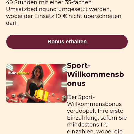
49 Stunden mit einer 35-fachen
Umsatzbedingung umgesetzt werden,
wobei der Einsatz 10 € nicht überschreiten
darf.
Bonus erhalten
Sport-
Willkommensb
onus
Der Sport-
Willkommensbonus
verdoppelt Ihre erste
Einzahlung, sofern Sie
mindestens 1 €
einzahlen, wobei die