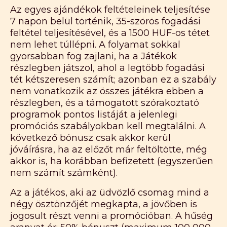
Az egyes ajándékok feltételeinek teljesítése
7 napon belül történik, 35-szörös fogadási
feltétel teljesítésével, és a 1500 HUF-os tétet
nem lehet túllépni. A folyamat sokkal
gyorsabban fog zajlani, ha a Játékok
részlegben játszol, ahol a legtöbb fogadási
tét kétszeresen számít; azonban ez a szabály
nem vonatkozik az összes játékra ebben a
részlegben, és a támogatott szórakoztató
programok pontos listáját a jelenlegi
promóciós szabályokban kell megtalálni. A
következő bónusz csak akkor kerül
jóváírásra, ha az előzőt már feltöltötte, még
akkor is, ha korábban befizetett (egyszerűen
nem számít számként).
Az a játékos, aki az üdvözlő csomag mind a
négy ösztönzőjét megkapta, a jövőben is
jogosult részt venni a promócióban. A hűség