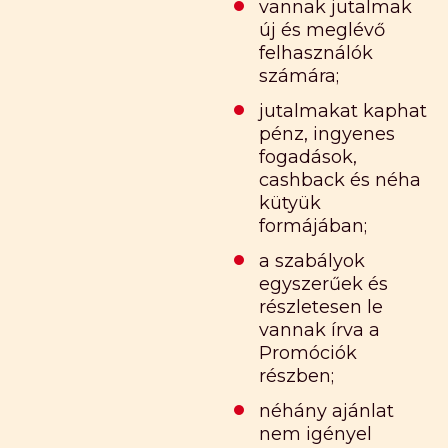
vannak jutalmak
új és meglévő
felhasználók
számára;
jutalmakat kaphat
pénz, ingyenes
fogadások,
cashback és néha
kütyük
formájában;
a szabályok
egyszerűek és
részletesen le
vannak írva a
Promóciók
részben;
néhány ajánlat
nem igényel