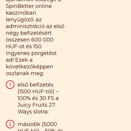
SpinBetter online
kaszinóban
lenyűgöző: az
adminisztráció az első
négy befizetésért
összesen 600 000
HUF-ot és 150
ingyenes pörgetést
ad! Ezek a
következőképpen
oszlanak meg:
első befizetés
(1500 HUF-tól) –
100% és 30 FS a
Juicy Fruits 27
Ways slotra;
második (5000