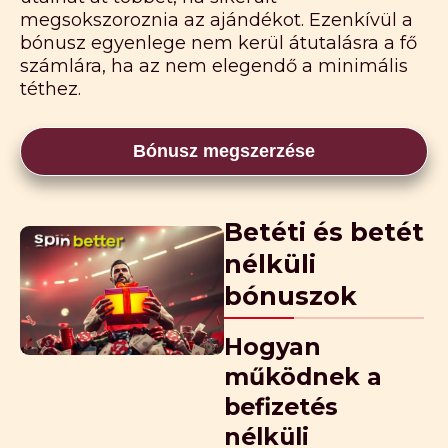
megsokszoroznia az ajándékot. Ezenkívül a
bónusz egyenlege nem kerül átutalásra a fő
számlára, ha az nem elegendő a minimális
téthez.
Bónusz megszerzése
Betéti és betét
nélküli
bónuszok
Hogyan
működnek a
befizetés
nélküli