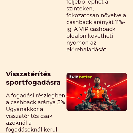
feljebb léphet a
szinteken,
fokozatosan növelve a
cashback arányát 11%-
ig. A VIP cashback
oldalon követheti
nyomon az
előrehaladását.
Visszatérítés
sportfogadásra
A fogadási részlegben
a cashback aránya 3%.
Ugyanakkor a
visszatérítés csak
azoknál a
fogadásoknál kerül