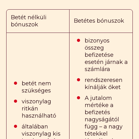
Betét nélküli
Betétes bónuszok
bónuszok
bizonyos
összeg
befizetése
esetén járnak a
számlára
rendszeresen
betét nem
kínálják őket
szükséges
A jutalom
viszonylag
mértéke a
ritkán
befizetés
használható
nagyságától
általában
függ – a nagy
viszonylag kis
tétekkel