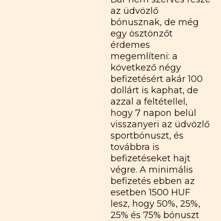
az üdvözlő
bónusznak, de még
egy ösztönzőt
érdemes
megemlíteni: a
következő négy
befizetésért akár 100
dollárt is kaphat, de
azzal a feltétellel,
hogy 7 napon belül
visszanyeri az üdvözlő
sportbónuszt, és
továbbra is
befizetéseket hajt
végre. A minimális
befizetés ebben az
esetben 1500 HUF
lesz, hogy 50%, 25%,
25% és 75% bónuszt