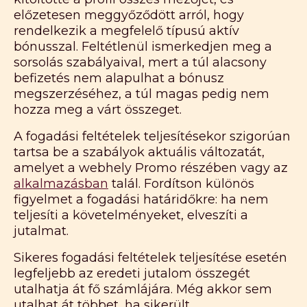
előzetesen meggyőződött arról, hogy
rendelkezik a megfelelő típusú aktív
bónusszal. Feltétlenül ismerkedjen meg a
sorsolás szabályaival, mert a túl alacsony
befizetés nem alapulhat a bónusz
megszerzéséhez, a túl magas pedig nem
hozza meg a várt összeget.
A fogadási feltételek teljesítésekor szigorúan
tartsa be a szabályok aktuális változatát,
amelyet a webhely Promo részében vagy az
alkalmazásban
talál. Fordítson különös
figyelmet a fogadási határidőkre: ha nem
teljesíti a követelményeket, elveszíti a
jutalmat.
Sikeres fogadási feltételek teljesítése esetén
legfeljebb az eredeti jutalom összegét
utalhatja át fő számlájára. Még akkor sem
utalhat át többet, ha sikerült