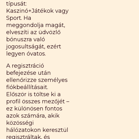
típusát:
Kaszinó+Játékok vagy
Sport. Ha
meggondolja magát,
elveszíti az üdvözlő
bónuszra való
jogosultságát, ezért
legyen óvatos.
A regisztráció
befejezése után
ellenőrizze személyes
fiókbeállításait.
Először is töltse ki a
profil összes mezőjét –
ez különösen fontos
azok számára, akik
közösségi
hálózatokon keresztül
regisztráltak, és