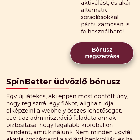
aktiválást, és akár
alternatív
sorsolásokkal
párhuzamosan is
felhasználható!
Bónusz
megszerzése
SpinBetter üdvözlő bónusz
Egy új játékos, aki éppen most döntött úgy,
hogy regisztrál egy fiókot, aligha tudja
elképzelni a webhely összes lehetőségét,
ezért az adminisztráció feladata annak
biztosítása, hogy legalább kipróbáljon
mindent, amit kínálunk. Nem minden ügyfél
akarja kockáztatni a szilárd bankrollját, és ha